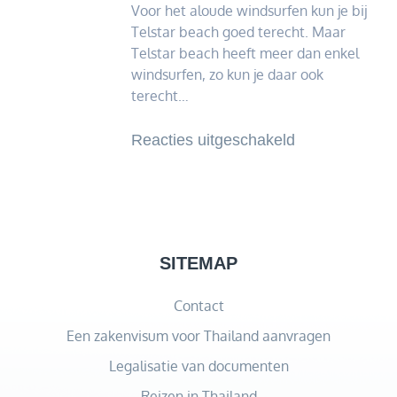
Voor het aloude windsurfen kun je bij
Telstar beach goed terecht. Maar
Telstar beach heeft meer dan enkel
windsurfen, zo kun je daar ook
terecht…
voor
Reacties uitgeschakeld
Windsurfen
bij
Strand
Horst
SITEMAP
Contact
Een zakenvisum voor Thailand aanvragen
Legalisatie van documenten
Reizen in Thailand