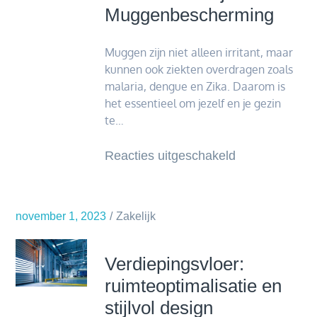
Muggenbescherming
Muggen zijn niet alleen irritant, maar
kunnen ook ziekten overdragen zoals
malaria, dengue en Zika. Daarom is
het essentieel om jezelf en je gezin
te…
voor
Reacties uitgeschakeld
Care
Plus
Bio:
november 1, 2023
Zakelijk
De
Nieuwe
Verdiepingsvloer:
Standaard
ruimteoptimalisatie en
in
stijlvol design
Milieuvriendeli