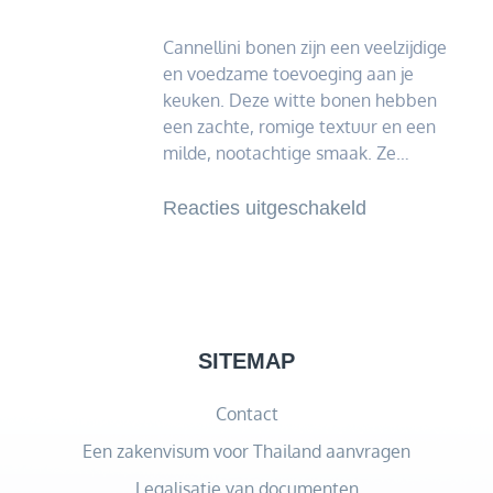
Cannellini bonen zijn een veelzijdige
en voedzame toevoeging aan je
keuken. Deze witte bonen hebben
een zachte, romige textuur en een
milde, nootachtige smaak. Ze…
voor
Reacties uitgeschakeld
De
veelzijdigheid
van
canellini
bonen
SITEMAP
in
Contact
de
keuken
Een zakenvisum voor Thailand aanvragen
Legalisatie van documenten