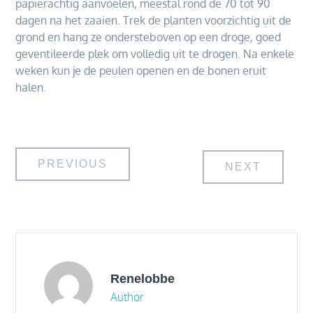
papierachtig aanvoelen, meestal rond de 70 tot 90
dagen na het zaaien. Trek de planten voorzichtig uit de
grond en hang ze ondersteboven op een droge, goed
geventileerde plek om volledig uit te drogen. Na enkele
weken kun je de peulen openen en de bonen eruit
halen.
Bericht
PREVIOUS
NEXT
navigatie
Renelobbe
Author