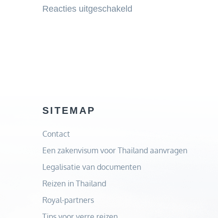
voor
Reacties uitgeschakeld
Verdiepingsvloer:
ruimteoptimalisatie
en
stijlvol
design
SITEMAP
Contact
Een zakenvisum voor Thailand aanvragen
Legalisatie van documenten
Reizen in Thailand
Royal-partners
Tips voor verre reizen