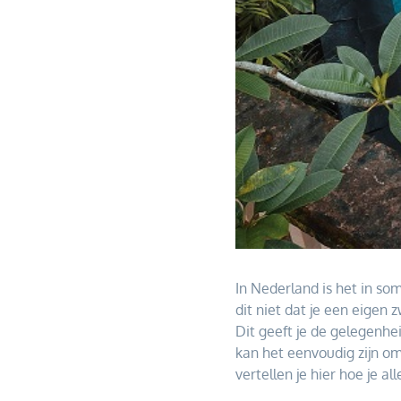
In Nederland is het in s
dit niet dat je een eige
Dit geeft je de gelegenhei
kan het eenvoudig zijn o
vertellen je hier hoe je 