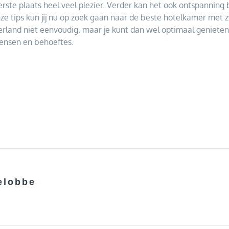
te plaats heel veel plezier. Verder kan het ook ontspanning b
ze tips kun jij nu op zoek gaan naar de beste hotelkamer me
erland niet eenvoudig, maar je kunt dan wel optimaal geniete
wensen en behoeftes.
e
elobbe