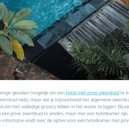
ommige gevallen mogelijk om een
hotel met prive zwembad
te b
n zwembad hebt, maar dat je bijvoorbeeld het algemene zwemba
d om met volledige privacy lekker in het water te liggen. Bij 
m een prive zwembad te vinden, maar met een hotelkamer zijn 
alle informatie vindt over de opties voor een hotelkamer met p