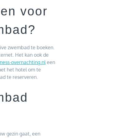
den voor
embad?
prive zwembad te boeken.
ternet. Het kan ook de
ness-overnachting.nl
een
et het hotel om te
ad te reserveren.
embad
uw gezin gaat, een