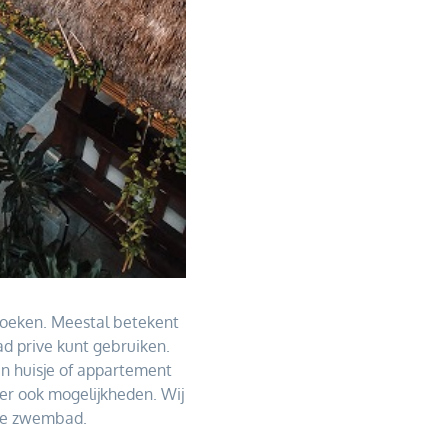
oeken. Meestal betekent
d prive kunt gebruiken.
een huisje of appartement
er ook mogelijkheden. Wij
rive zwembad.