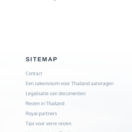
Verkenning
van
de
wonderen
van
raja
ampat
SITEMAP
Contact
Een zakenvisum voor Thailand aanvragen
Legalisatie van documenten
Reizen in Thailand
Royal-partners
Tips voor verre reizen