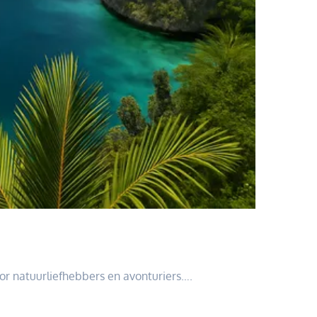
or natuurliefhebbers en avonturiers….