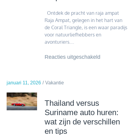
Ontdek de pracht van raja ampat
Raja Ampat, gelegen in het hart van
de Coral Triangle, is een waar paradijs
voor natuurliefhebbers en
avonturiers….
voor
Reacties uitgeschakeld
Verkenning
van
de
januari 11, 2026
Vakantie
wonderen
van
Thailand versus
raja
Suriname auto huren:
ampat
wat zijn de verschillen
en tips