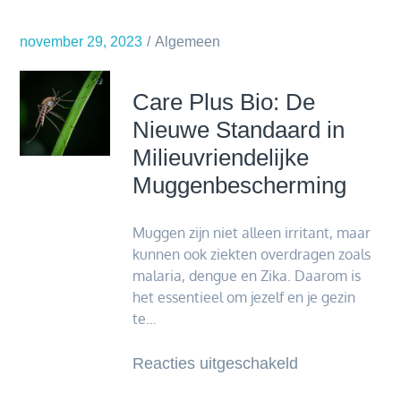
je
al
november 29, 2023
Algemeen
eens
te
Care Plus Bio: De
veel
Nieuwe Standaard in
betaald
Milieuvriendelijke
voor
Muggenbescherming
Aqualibi?
Muggen zijn niet alleen irritant, maar
kunnen ook ziekten overdragen zoals
malaria, dengue en Zika. Daarom is
het essentieel om jezelf en je gezin
te…
voor
Reacties uitgeschakeld
Care