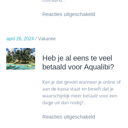
Duitsland…
voor
Reacties uitgeschakeld
Alles
wat
je
april 26, 2024
Vakantie
moet
weten
Heb je al eens te veel
over
betaald voor Aqualibi?
de
milieusticker
Ken je dat gevoel wanneer je online of
Duitsland
aan de kassa staat en beseft dat je
waarschijnlijk meer betaalt voor een
dagje uit dan nodig?…
voor
Reacties uitgeschakeld
Heb