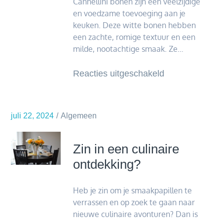
Cannellini bonen zijn een veelzijdige
activiteiten
en voedzame toevoeging aan je
en
keuken. Deze witte bonen hebben
attracties
een zachte, romige textuur en een
milde, nootachtige smaak. Ze…
voor
Reacties uitgeschakeld
De
veelzijdigheid
van
juli 22, 2024
Algemeen
canellini
bonen
Zin in een culinaire
in
ontdekking?
de
keuken
Heb je zin om je smaakpapillen te
verrassen en op zoek te gaan naar
nieuwe culinaire avonturen? Dan is