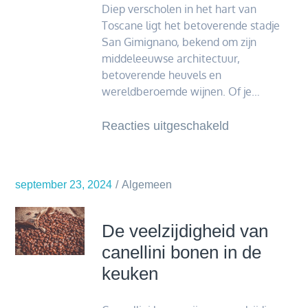
tips
Diep verscholen⁢ in ‌het hart van
Toscane ligt​ het betoverende stadje⁢
San Gimignano, bekend om zijn
middeleeuwse ⁣architectuur,
betoverende heuvels ​en
wereldberoemde wijnen.‌ Of je…
voor
Reacties uitgeschakeld
Wat
te
ontdekken
september 23, 2024
Algemeen
in
San
De veelzijdigheid van
Gimignano:
canellini bonen in de
een
keuken
overzicht
van