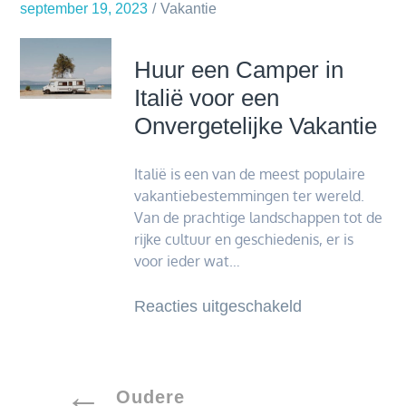
en
september 19, 2023
Vakantie
stijlvol
design
Huur een Camper in
Italië voor een
Onvergetelijke Vakantie
Italië is een van de meest populaire
vakantiebestemmingen ter wereld.
Van de prachtige landschappen tot de
rijke cultuur en geschiedenis, er is
voor ieder wat…
voor
Reacties uitgeschakeld
Huur
een
Camper
Berichtennavigatie
Oudere
in