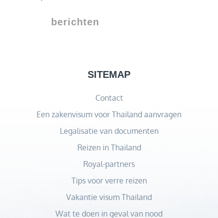
Italië
berichten
voor
een
Onvergetelijke
Vakantie
SITEMAP
Contact
Een zakenvisum voor Thailand aanvragen
Legalisatie van documenten
Reizen in Thailand
Royal-partners
Tips voor verre reizen
Vakantie visum Thailand
Wat te doen in geval van nood