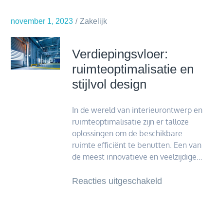
Plus
Bio:
november 1, 2023
Zakelijk
De
Nieuwe
Verdiepingsvloer:
Standaard
ruimteoptimalisatie en
in
stijlvol design
Milieuvriendeli
Muggenbesch
In de wereld van interieurontwerp en
ruimteoptimalisatie zijn er talloze
oplossingen om de beschikbare
ruimte efficiënt te benutten. Een van
de meest innovatieve en veelzijdige…
voor
Reacties uitgeschakeld
Verdiepingsvlo
ruimteoptimali