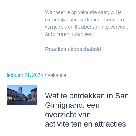
Wanneer je op vakantie gaat, wil je
natuurlijk optimaal kunnen genieten
van je reis en flexibel zijn in je vervoer.
Auto huren is dan een…
voor
Reacties uitgeschakeld
Thailand
versus
Suriname
februari 21, 2025
Vakantie
auto
huren:
Wat te ontdekken in San
wat
Gimignano: een
zijn
overzicht van
de
activiteiten en attracties
verschillen
en