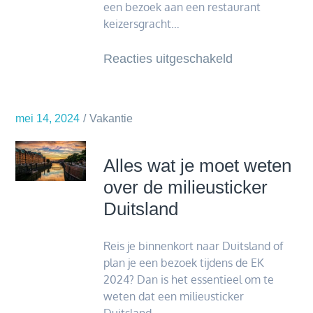
een bezoek aan een restaurant
keizersgracht…
voor
Reacties uitgeschakeld
Zin
in
een
mei 14, 2024
Vakantie
culinaire
ontdekking?
Alles wat je moet weten
over de milieusticker
Duitsland
Reis je binnenkort naar Duitsland of
plan je een bezoek tijdens de EK
2024? Dan is het essentieel om te
weten dat een milieusticker