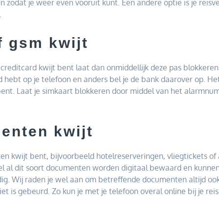
 zodat je weer even vooruit kunt. Een andere optie is je reisv
.
 gsm kwijt
creditcard kwijt bent laat dan onmiddellijk deze pas blokkeren.
rd hebt op je telefoon en anders bel je de bank daarover op. He
t bent. Laat je simkaart blokkeren door middel van het alarmnu
enten kwijt
 kwijt bent, bijvoorbeeld hotelreserveringen, vliegtickets o
wel al dit soort documenten worden digitaal bewaard en kunn
ig. Wij raden je wel aan om betreffende documenten altijd ook
t is gebeurd. Zo kun je met je telefoon overal online bij je r