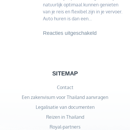
natuurlijk optimaal kunnen genieten
van je reis en flexibel zijn in je vervoer.
Auto huren is dan een…
voor
Reacties uitgeschakeld
Thailand
versus
Suriname
auto
huren:
SITEMAP
wat
Contact
zijn
de
Een zakenvisum voor Thailand aanvragen
verschillen
Legalisatie van documenten
en
Reizen in Thailand
tips
Royal-partners