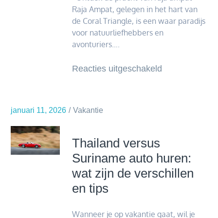
Raja Ampat, gelegen in het hart van
de Coral Triangle, is een waar paradijs
voor natuurliefhebbers en
avonturiers….
voor
Reacties uitgeschakeld
Verkenning
van
de
januari 11, 2026
Vakantie
wonderen
van
Thailand versus
raja
Suriname auto huren:
ampat
wat zijn de verschillen
en tips
Wanneer je op vakantie gaat, wil je