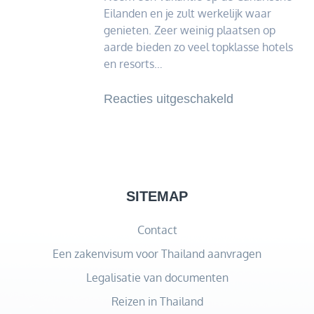
Eilanden en je zult werkelijk waar
genieten. Zeer weinig plaatsen op
aarde bieden zo veel topklasse hotels
en resorts…
voor
Reacties uitgeschakeld
Een
vakantie
naar
de
Canarische
SITEMAP
Eilanden
Contact
boeken
Een zakenvisum voor Thailand aanvragen
Legalisatie van documenten
Reizen in Thailand